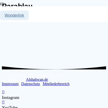
Parablau
Wonderlink
Copyright 1991 – 2023 Blaue Fabrik e.V.
Unterstützt von
Alshahwan.de
Impressum
|
Datenschutz
|
Mitgliederbereich
Instagram
YouTube