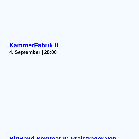
KammerFabrik II
4. September | 20:00
BigBand Sommer II: Preisträger von