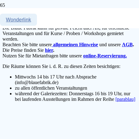
Infos für Anmietungen
Wonderlink
Die Blaue Fabrik kann für private Feiern aller Art, für öffentliche
Veranstaltungen und für Kurse / Proben / Workshops gemietet
werden.
Beachten Sie bitte unsere
allgemeinen Hinweise
und unsere
AGB
.
Die Preise finden Sie
hier
.
Nutzen Sie für Mietanfragen bitte unsere
online-Reservierung.
Die Räume können Sie i. d. R. zu diesen Zeiten besichtigen:
Mittwochs 14 bis 17 Uhr nach Absprache
(info@blauefabrik.de)
zu allen öffentlichen Veranstaltungen
während der Galeriezeiten: Donnerstags 16 bis 19 Uhr, nur
bei laufenden Ausstellungen im Rahmen der Reihe
[parablau]