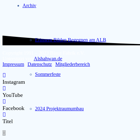
Archiv
Erinnern Bilden Begegnen am ALB
Copyright 1991 – 2023 Blaue Fabrik e.V.
Unterstützt von
Alshahwan.de
Impressum
|
Datenschutz
|
Mitgliederbereich
Sommerfeste
Instagram
YouTube
Facebook
2024 Projektraumumbau
Titel