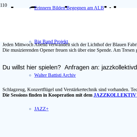
„In Session with
Erinnern Bilden Begegnen am ALB
Die
Jazz-Session
in Dresden – nicht nur für Studenten der HfM offen.
Big Band Projekt
Jeden Mittwoch Abend verwandelt sich der Lichthof der Blauen Fabr
Die musizierenden Opener freuen sich über eine Spende. Am Tresen gi
Du willst hier spielen? Anfragen an: jazzkollekt
Walter Battisti Archiv
Schlagzeug, Konzertflügel und Verstärkertechnik sind vorhanden. T
Die Sessions finden in Kooperation mit dem
JAZZKOLLEKTIV
JAZZ+