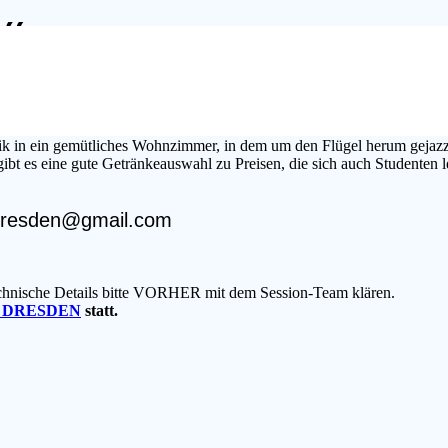
…“
 Organisiert vom Jazzkollektiv Dresden in Kooperation mit der Blauen
ik in ein gemütliches Wohnzimmer, in dem um den Flügel herum gejaz
bt es eine gute Getränkeauswahl zu Preisen, die sich auch Studenten l
ivdresden@gmail.com
echnische Details bitte VORHER mit dem Session-Team klären.
 DRESDEN
statt.