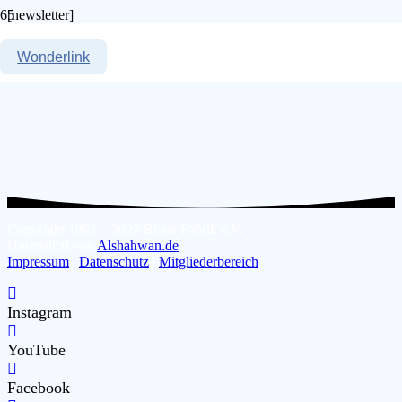
[newsletter]
Wonderlink
Copyright 1991 – 2023 Blaue Fabrik e.V.
Unterstützt von
Alshahwan.de
Impressum
|
Datenschutz
|
Mitgliederbereich
Instagram
YouTube
Facebook