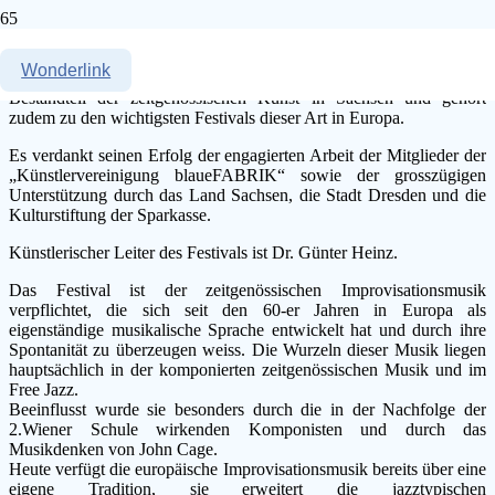
Das „Festival frei improvisierter Musik“ (FFIM)
Wonderlink
findet seit 1997 als Projekt der Blauen Fabrik statt, ist ein wichtiger
Bestandteil der zeitgenössischen Kunst in Sachsen und gehört
zudem zu den wichtigsten Festivals dieser Art in Europa.
Es verdankt seinen Erfolg der engagierten Arbeit der Mitglieder der
„Künstlervereinigung blaueFABRIK“ sowie der grosszügigen
Unterstützung durch das Land Sachsen, die Stadt Dresden und die
Kulturstiftung der Sparkasse.
Künstlerischer Leiter des Festivals ist Dr. Günter Heinz.
Das Festival ist der zeitgenössischen Improvisationsmusik
verpflichtet, die sich seit den 60-er Jahren in Europa als
eigenständige musikalische Sprache entwickelt hat und durch ihre
Spontanität zu überzeugen weiss. Die Wurzeln dieser Musik liegen
hauptsächlich in der komponierten zeitgenössischen Musik und im
Free Jazz.
Beeinflusst wurde sie besonders durch die in der Nachfolge der
2.Wiener Schule wirkenden Komponisten und durch das
Musikdenken von John Cage.
Heute verfügt die europäische Improvisationsmusik bereits über eine
eigene Tradition, sie erweitert die jazztypischen