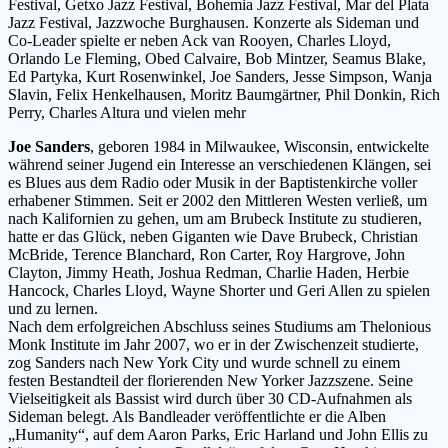
Festival, Getxo Jazz Festival, Bohemia Jazz Festival, Mar del Plata
Jazz Festival, Jazzwoche Burghausen. Konzerte als Sideman und
Co-Leader spielte er neben Ack van Rooyen, Charles Lloyd,
Orlando Le Fleming, Obed Calvaire, Bob Mintzer, Seamus Blake,
Ed Partyka, Kurt Rosenwinkel, Joe Sanders, Jesse Simpson, Wanja
Slavin, Felix Henkelhausen, Moritz Baumgärtner, Phil Donkin, Rich
Perry, Charles Altura und vielen mehr
Joe Sanders
, geboren 1984 in Milwaukee, Wisconsin, entwickelte
während seiner Jugend ein Interesse an verschiedenen Klängen, sei
es Blues aus dem Radio oder Musik in der Baptistenkirche voller
erhabener Stimmen. Seit er 2002 den Mittleren Westen verließ, um
nach Kalifornien zu gehen, um am Brubeck Institute zu studieren,
hatte er das Glück, neben Giganten wie Dave Brubeck, Christian
McBride, Terence Blanchard, Ron Carter, Roy Hargrove, John
Clayton, Jimmy Heath, Joshua Redman, Charlie Haden, Herbie
Hancock, Charles Lloyd, Wayne Shorter und Geri Allen zu spielen
und zu lernen.
Nach dem erfolgreichen Abschluss seines Studiums am Thelonious
Monk Institute im Jahr 2007, wo er in der Zwischenzeit studierte,
zog Sanders nach New York City und wurde schnell zu einem
festen Bestandteil der florierenden New Yorker Jazzszene. Seine
Vielseitigkeit als Bassist wird durch über 30 CD-Aufnahmen als
Sideman belegt. Als Bandleader veröffentlichte er die Alben
„Humanity“, auf dem Aaron Parks, Eric Harland und John Ellis zu