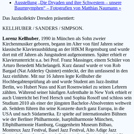
Ausstellung „Die Dryaden und ihre Schwestern – unsere
Baumnymphen“ – Fotografien von Matthias Naumann
»
Das Jazzkollektiv Dresden präsentiert:
KELLHUBER / SANDERS / SIMPSON.
Lorenz Kellhuber
, 1990 in München als Sohn zweier
Kirchenmusiker geboren, begann im Alter von fünf Jahren seine
klassische Klavierausbildung an der HfKM Regensburg und wurde
dort mit elf Jahren als Jungstudent aufgenommen. Später erhielt er
Klavierunterricht u.a. bei Prof. Franz Massinger, einem Schüler von
Arturo Benedetti Michelangeli. Kurz darauf wurde er von Rob
Bargad (Nat Adderley Quintet) entdeckt, der ihn umfassend in den
Jazz einführte. Mit nur 16 Jahren legte Kellhuber die
Hochbegabtenprüfung ab und wurde Student am Jazz-Institut
Berlin, wo Hubert Nuss und Kurt Rosenwinkel zu seinen Lehrern
zählten. Während seiner häufigen Aufenthalte in New York erhielt er
auch Unterricht bei Fred Hersch und Sophia Rosoff und schloss sein
Studium 2010 als einer der jüngsten Bachelor-Absolventen weltweit
ab. Seitdem führen ihn seine Konzerte durch ganz Europa, in die
USA und nach Südamerika. Er spielte auf internationalen Bühnen
wie der Berliner Philharmonie, Isarphilharmonie München,
Elbphilharmonie Hamburg, Guggenheim Museum Bilbao,
Montreux Jazz Festival, Basel Jazz Festival, Alto Adige Jazz