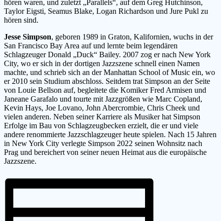
hören waren, und zuletzt „Parallels“, auf dem Greg Hutchinson,
Taylor Eigsti, Seamus Blake, Logan Richardson und Jure Pukl zu
hören sind.
Jesse Simpson
, geboren 1989 in Graton, Kalifornien, wuchs in der
San Francisco Bay Area auf und lernte beim legendären
Schlagzeuger Donald „Duck“ Bailey. 2007 zog er nach New York
City, wo er sich in der dortigen Jazzszene schnell einen Namen
machte, und schrieb sich an der Manhattan School of Music ein, wo
er 2010 sein Studium abschloss. Seitdem trat Simpson an der Seite
von Louie Bellson auf, begleitete die Komiker Fred Armisen und
Janeane Garafalo und tourte mit Jazzgrößen wie Marc Copland,
Kevin Hays, Joe Lovano, John Abercrombie, Chris Cheek und
vielen anderen. Neben seiner Karriere als Musiker hat Simpson
Erfolge im Bau von Schlagzeugbecken erzielt, die er und viele
andere renommierte Jazzschlagzeuger heute spielen. Nach 15 Jahren
in New York City verlegte Simpson 2022 seinen Wohnsitz nach
Prag und bereichert von seiner neuen Heimat aus die europäische
Jazzszene.