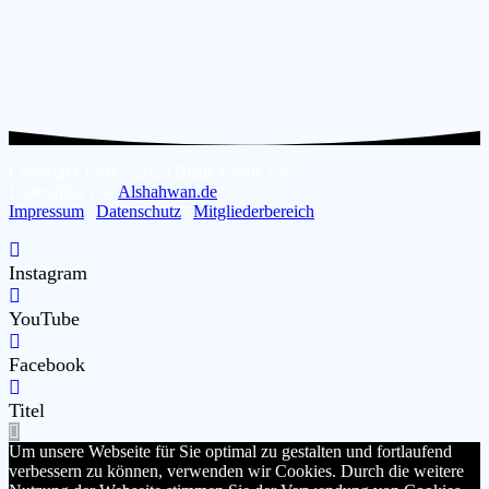
Copyright 1991 – 2023 Blaue Fabrik e.V.
Unterstützt von
Alshahwan.de
Impressum
|
Datenschutz
|
Mitgliederbereich
Instagram
YouTube
Facebook
Titel
Um unsere Webseite für Sie optimal zu gestalten und fortlaufend
verbessern zu können, verwenden wir Cookies. Durch die weitere