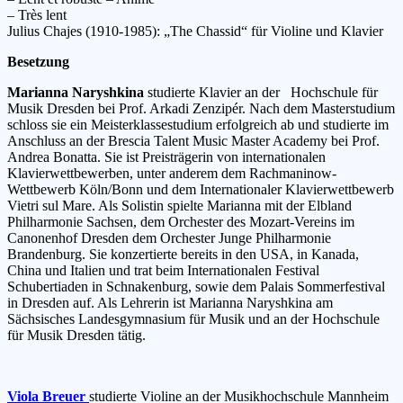
– Très lent
Julius Chajes (1910-1985): „The Chassid“ für Violine und Klavier
Besetzung
Marianna Naryshkina
studierte Klavier an der Hochschule für
Musik Dresden bei Prof. Arkadi Zenzipér. Nach dem Masterstudium
schloss sie ein Meisterklassestudium erfolgreich ab und studierte im
Anschluss an der Brescia Talent Music Master Academy bei Prof.
Andrea Bonatta. Sie ist Preisträgerin von internationalen
Klavierwettbewerben, unter anderem dem Rachmaninow-
Wettbewerb Köln/Bonn und dem Internationaler Klavierwettbewerb
Vietri sul Mare. Als Solistin spielte Marianna mit der Elbland
Philharmonie Sachsen, dem Orchester des Mozart-Vereins im
Canonenhof Dresden dem Orchester Junge Philharmonie
Brandenburg. Sie konzertierte bereits in den USA, in Kanada,
China und Italien und trat beim Internationalen Festival
Schubertiaden in Schnakenburg, sowie dem Palais Sommerfestival
in Dresden auf. Als Lehrerin ist Marianna Naryshkina am
Sächsisches Landesgymnasium für Musik und an der Hochschule
für Musik Dresden tätig.
Viola Breuer
studierte Violine an der Musikhochschule Mannheim