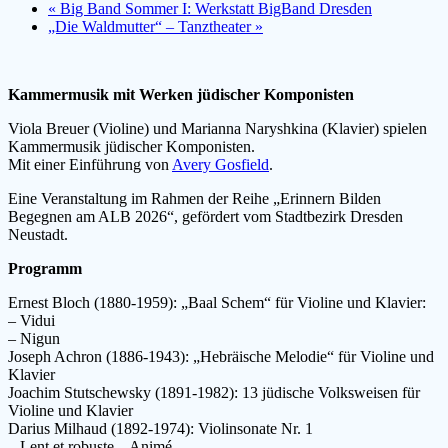
«
Big Band Sommer I: Werkstatt BigBand Dresden
„Die Waldmutter“ – Tanztheater
»
Kammermusik mit Werken jüdischer Komponisten
Viola Breuer (Violine) und Marianna Naryshkina (Klavier) spielen
Kammermusik jüdischer Komponisten.
Mit einer Einführung von
Avery Gosfield
.
Eine Veranstaltung im Rahmen der Reihe „Erinnern Bilden
Begegnen am ALB 2026“, gefördert vom Stadtbezirk Dresden
Neustadt.
Programm
Ernest Bloch (1880-1959): „Baal Schem“ für Violine und Klavier:
– Vidui
– Nigun
Joseph Achron (1886-1943): „Hebräische Melodie“ für Violine und
Klavier
Joachim Stutschewsky (1891-1982): 13 jüdische Volksweisen für
Violine und Klavier
Darius Milhaud (1892-1974): Violinsonate Nr. 1
– Lent et robuste – Animé