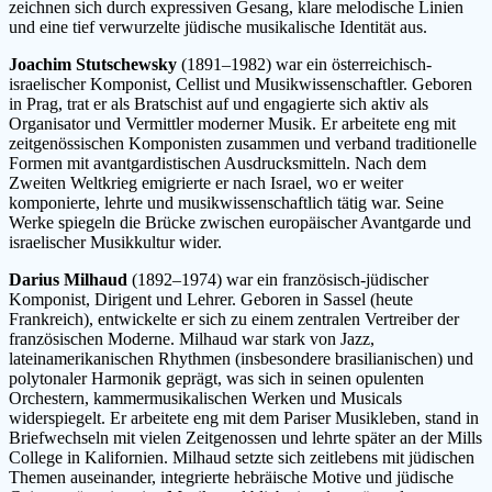
zeichnen sich durch expressiven Gesang, klare melodische Linien
und eine tief verwurzelte jüdische musikalische Identität aus.
Joachim Stutschewsky
(1891–1982) war ein österreichisch-
israelischer Komponist, Cellist und Musikwissenschaftler. Geboren
in Prag, trat er als Bratschist auf und engagierte sich aktiv als
Organisator und Vermittler moderner Musik. Er arbeitete eng mit
zeitgenössischen Komponisten zusammen und verband traditionelle
Formen mit avantgardistischen Ausdrucksmitteln. Nach dem
Zweiten Weltkrieg emigrierte er nach Israel, wo er weiter
komponierte, lehrte und musikwissenschaftlich tätig war. Seine
Werke spiegeln die Brücke zwischen europäischer Avantgarde und
israelischer Musikkultur wider.
Darius Milhaud
(1892–1974) war ein französisch-jüdischer
Komponist, Dirigent und Lehrer. Geboren in Sassel (heute
Frankreich), entwickelte er sich zu einem zentralen Vertreiber der
französischen Moderne. Milhaud war stark von Jazz,
lateinamerikanischen Rhythmen (insbesondere brasilianischen) und
polytonaler Harmonik geprägt, was sich in seinen opulenten
Orchestern, kammermusikalischen Werken und Musicals
widerspiegelt. Er arbeitete eng mit dem Pariser Musikleben, stand in
Briefwechseln mit vielen Zeitgenossen und lehrte später an der Mills
College in Kalifornien. Milhaud setzte sich zeitlebens mit jüdischen
Themen auseinander, integrierte hebräische Motive und jüdische