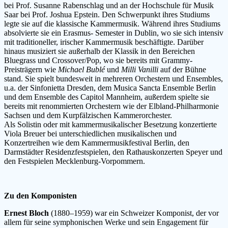
bei Prof. Susanne Rabenschlag und an der Hochschule für Musik
Saar bei Prof. Joshua Epstein. Den Schwerpunkt ihres Studiums
legte sie auf die klassische Kammermusik. Während ihres Studiums
absolvierte sie ein Erasmus- Semester in Dublin, wo sie sich intensiv
mit traditioneller, irischer Kammermusik beschäftigte. Darüber
hinaus musiziert sie außerhalb der Klassik in den Bereichen
Bluegrass und Crossover/Pop, wo sie bereits mit Grammy-
Preisträgern wie
Michael Bublé
und
Milli Vanilli
auf der Bühne
stand. Sie spielt bundesweit in mehreren Orchestern und Ensembles,
u.a. der Sinfonietta Dresden, dem Musica Sancta Ensemble Berlin
und dem Ensemble des Capitol Mannheim, außerdem spielte sie
bereits mit renommierten Orchestern wie der Elbland-Philharmonie
Sachsen und dem Kurpfälzischen Kammerorchester.
Als Solistin oder mit kammermusikalischer Besetzung konzertierte
Viola Breuer bei unterschiedlichen musikalischen und
Konzertreihen wie dem Kammermusikfestival Berlin, den
Darmstädter Residenzfestspielen, den Rathauskonzerten Speyer und
den Festspielen Mecklenburg-Vorpommern.
Zu den Komponisten
Ernest Bloch
(1880–1959) war ein Schweizer Komponist, der vor
allem für seine symphonischen Werke und sein Engagement für