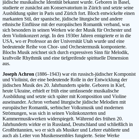
jüdische musikalische Identität bekannt wurde. Geboren in Basel,
studierte er zunächst am Konservatorium in Zürich und setzte seine
Ausbildung später in Paris und Zürich fort. Bloch entwickelte einen
markanten Stil, der spanische, jüdische liturgische und andere
ethnische Einflüsse mit der europäischen Romantik verband, was
sich besonders in seinen Werken wie der Musik für Orchester und
dem Violinkonzert zeigt. In den 1930er Jahren emigrierte er in die
USA, wo er Professor an der Universität Utah wurde und eine
bedeutende Reihe von Chor- und Orchestermusik komponierte.
Blochs Musik zeichnet sich durch expressiven Sinn für Melodik,
kraftvolle Rhythmik und eine tiefgreifende spirituelle Dimension
aus.
Joseph Achron
(1886–1943) war ein russisch-jüdischer Komponist
und Violinist, der eine bedeutende Rolle in der Entwicklung der
jüdischen Musik des 20. Jahrhunderts spielte. Geboren in Kief,
heute Ukraine, erhielt er früh eine umfassende musikalische
Ausbildung und setzte sich später mit Komposition und Violine
auseinander. Achron verband liturgische jüdische Melodien mit
europäischer Romantik, serbischer Volksmusik und modernen
Strömungen, was sich in seinen Violinkonzerten und
Kammermusikwerken widerspiegelt. Während des frühen 20.
Jahrhunderts wirkte er in Russland, Deutschland und schließlich in
Großbritannien, wo er sich als Musiker und Lehrer etablierte und
auch als Leiter von Musikensembles fungierte. Seine Werke