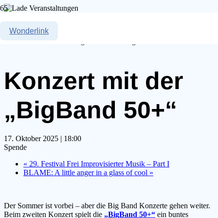
« Alle Veranstaltungen
Wonderlink
Diese Veranstaltung hat bereits stattgefunden.
Konzert mit der
„BigBand 50+“
17. Oktober 2025 | 18:00
Spende
«
29. Festival Frei Improvisierter Musik – Part I
BLAME: A little anger in a glass of cool
»
Der Sommer ist vorbei – aber die Big Band Konzerte gehen weiter.
Beim zweiten Konzert spielt die
„BigBand 50+“
ein buntes