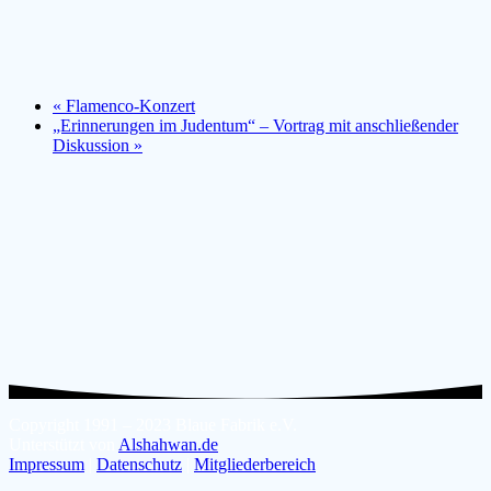
«
Flamenco-Konzert
„Erinnerungen im Judentum“ – Vortrag mit anschließender
Diskussion
»
Copyright 1991 – 2023 Blaue Fabrik e.V.
Unterstützt von
Alshahwan.de
Impressum
|
Datenschutz
|
Mitgliederbereich