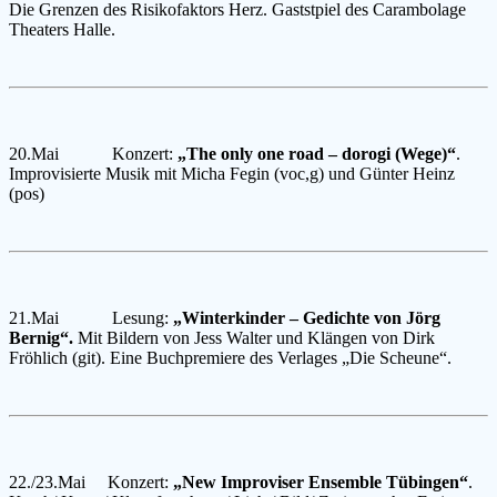
Die Grenzen des Risiko
faktors Herz. Gaststpiel des Carambolage
Theaters Halle.
20.Mai Konzert:
„The only one road – dorogi (Wege)“
.
Improvisierte Musik mit
Micha Fegin (voc,g) und Günter Heinz
(pos)
21.Mai Lesung:
„Winterkinder – Gedichte von Jörg
Bernig“.
Mit Bildern von
Jess Walter und Klängen von Dirk
Fröhlich (git). Eine Buchpremiere des
Verlages „Die Scheune“.
22./23.Mai Konzert:
„New Improviser Ensemble Tübingen“
.