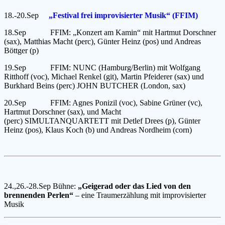
18.-20.Sep
„Festival frei improvisierter Musik“ (FFIM)
18.Sep FFIM: „Konzert am Kamin“ mit Hartmut Dorschner
(sax), Matthias Macht (perc), Günter Heinz (pos) und Andreas
Böttger (p)
19.Sep FFIM: NUNC (Hamburg/Berlin) mit Wolfgang
Ritthoff (voc), Michael Renkel (git), Martin Pfeiderer (sax) und
Burkhard Beins (perc) JOHN BUTCHER (London, sax)
20.Sep FFIM: Agnes Ponizil (voc), Sabine Grüner (vc),
Hartmut Dorschner (sax), und Macht
(perc) SIMULTANQUARTETT mit Detlef Drees (p), Günter
Heinz (pos), Klaus Koch (b) und Andreas Nordheim (corn)
24.,26.-28.Sep Bühne:
„Geigerad oder das Lied von den
brennenden Perlen“
– eine Traumerzählung mit improvisierter
Musik