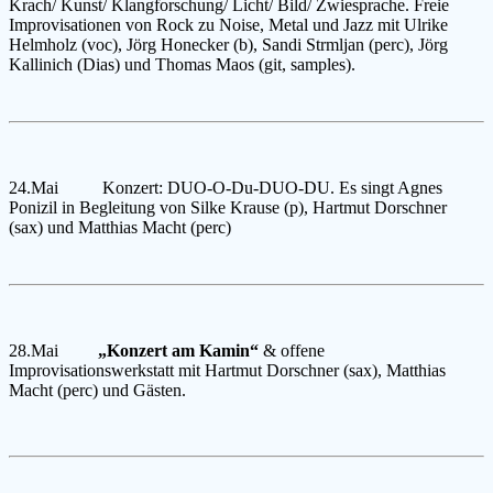
Krach/ Kunst/ Klangforschung/ Licht/ Bild/ Zwiesprache. Freie
Improvisationen
von Rock zu Noise, Metal und Jazz mit Ulrike
Helmholz (voc), Jörg
Honecker (b), Sandi Strmljan (perc), Jörg
Kallinich (Dias) und Thomas
Maos (git, samples).
24.Mai Konzert: DUO-O-Du-DUO-DU. Es singt Agnes
Ponizil in Begleitung von
Silke Krause (p), Hartmut Dorschner
(sax) und Matthias Macht (perc)
28.Mai
„Konzert am Kamin“
& offene
Improvisationswerkstatt mit Hartmut
Dorschner (sax), Matthias
Macht (perc) und Gästen.