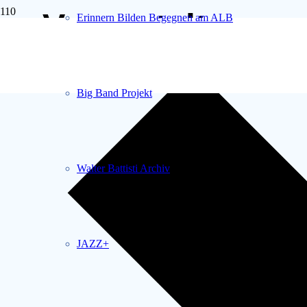
Veranstaltunge
Erinnern Bilden Begegnen am ALB
Veranstaltungen
Big Band Projekt
Walter Battisti Archiv
JAZZ+